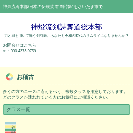
神燈流総本部/日本の伝統芸道“剣詩舞”をさいたま市で
神燈流剣詩舞道総本部
刀と扇を用いて舞う剣詩舞。あなたも令和の時代のサムライになりませんか？
お問合せはこちら
℡：090-4373-9759
お稽古
多くの方のニーズに応えるべく、複数クラスを用意しております。
どのクラスか迷われている方はお気軽にご相談ください。
クラス一覧
剣
詩