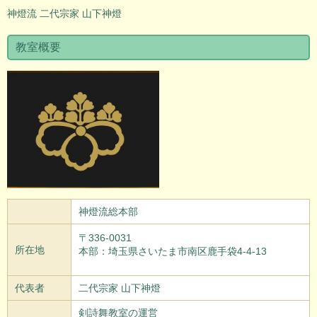
神燈流 二代宗家 山下神燈
教室概要
神燈流総本部
〒336-0031
所在地
本部：埼玉県さいたま市南区鹿手袋4-4-13
代表者
二代宗家 山下神燈
剣詩舞教室の運営