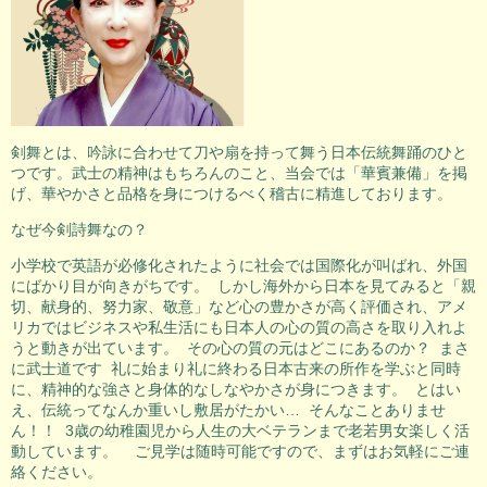
剣舞とは、吟詠に合わせて刀や扇を持って舞う日本伝統舞踊のひと
つです。武士の精神はもちろんのこと、当会では「華賓兼備」を掲
げ、華やかさと品格を身につけるべく稽古に精進しております。
なぜ今剣詩舞なの？
小学校で英語が必修化されたように社会では国際化が叫ばれ、外国
にばかり目が向きがちです。 しかし海外から日本を見てみると「親
切、献身的、努力家、敬意」など心の豊かさが高く評価され、アメ
リカではビジネスや私生活にも日本人の心の質の高さを取り入れよ
うと動きが出ています。 その心の質の元はどこにあるのか？ まさ
に武士道です 礼に始まり礼に終わる日本古来の所作を学ぶと同時
に、精神的な強さと身体的なしなやかさが身につきます。 とはい
え、伝統ってなんか重いし敷居がたかい… そんなことありませ
ん！！ 3歳の幼稚園児から人生の大ベテランまで老若男女楽しく活
動しています。 ご見学は随時可能ですので、まずはお気軽にご連
絡ください。