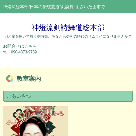
神燈流総本部/日本の伝統芸道“剣詩舞”をさいたま市で
神燈流剣詩舞道総本部
刀と扇を用いて舞う剣詩舞。あなたも令和の時代のサムライになりませんか？
お問合せはこちら
℡：090-4373-9759
教室案内
ごあいさつ