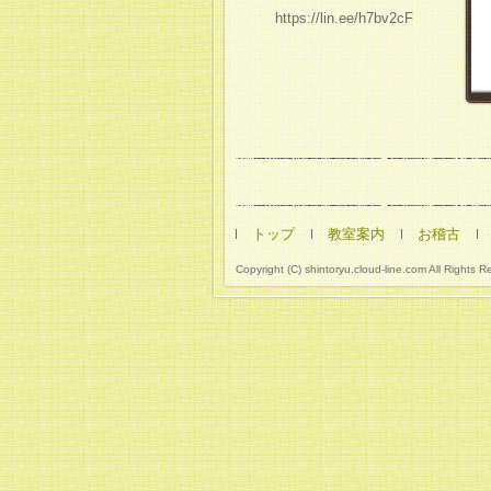
https://lin.ee/h7bv2cF
トップ
教室案内
お稽古
Copyright (C) shintoryu.cloud-line.com All Rights R