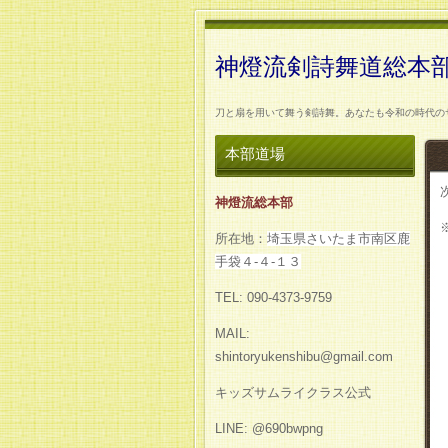
神燈流剣詩舞道総本
刀と扇を用いて舞う剣詩舞。あなたも令和の時代の
本部道場
神燈流総本部
所在地：
埼玉県さいたま市南区鹿
手袋４-４-１３
TEL: 090-4373-9759
MAIL:
shintoryukenshibu@gmail.com
キッズサムライクラス公式
LINE: @690bwpng