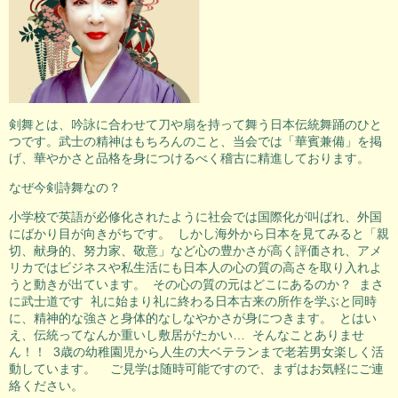
剣舞とは、吟詠に合わせて刀や扇を持って舞う日本伝統舞踊のひと
つです。武士の精神はもちろんのこと、当会では「華賓兼備」を掲
げ、華やかさと品格を身につけるべく稽古に精進しております。
なぜ今剣詩舞なの？
小学校で英語が必修化されたように社会では国際化が叫ばれ、外国
にばかり目が向きがちです。 しかし海外から日本を見てみると「親
切、献身的、努力家、敬意」など心の豊かさが高く評価され、アメ
リカではビジネスや私生活にも日本人の心の質の高さを取り入れよ
うと動きが出ています。 その心の質の元はどこにあるのか？ まさ
に武士道です 礼に始まり礼に終わる日本古来の所作を学ぶと同時
に、精神的な強さと身体的なしなやかさが身につきます。 とはい
え、伝統ってなんか重いし敷居がたかい… そんなことありませ
ん！！ 3歳の幼稚園児から人生の大ベテランまで老若男女楽しく活
動しています。 ご見学は随時可能ですので、まずはお気軽にご連
絡ください。