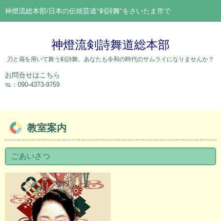
神燈流総本部/日本の伝統芸道“剣詩舞”をさいたま市で
神燈流剣詩舞道総本部
刀と扇を用いて舞う剣詩舞。あなたも令和の時代のサムライになりませんか？
お問合せはこちら
℡：090-4373-9759
教室案内
ごあいさつ