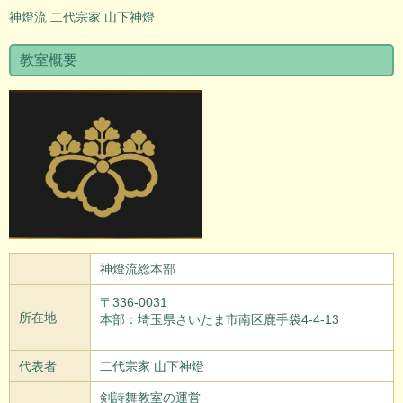
神燈流 二代宗家 山下神燈
教室概要
神燈流総本部
〒336-0031
所在地
本部：埼玉県さいたま市南区鹿手袋4-4-13
代表者
二代宗家 山下神燈
剣詩舞教室の運営